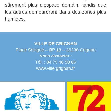
sûrement plus d'espace demain, tandis que
les autres demeureront dans des zones plus
humides.
VILLE DE GRIGNAN
Place Sévigné – BP 18 – 26230 Grignan
Nous contacter :
Tél. :
04 75 46 50 06
www.ville-grignan.fr